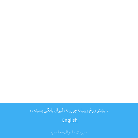
د پښتو ورځ وېبپاڼه جوړونه، لېوال پانګې بسپنه ده
English
- پرمټ -
لېوال محاسب