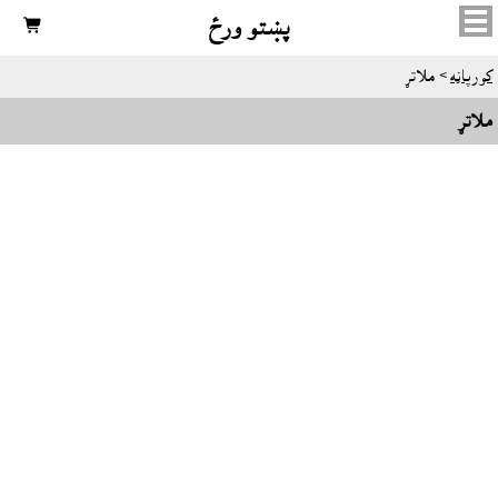
پښتو ورځ

کورپاڼه
> ملاتړ
ملاتړ