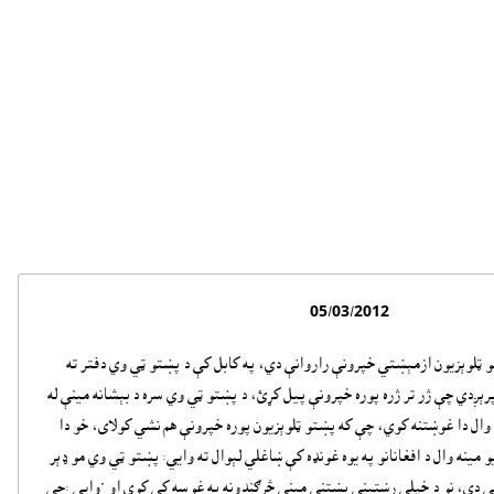
05/03/2012
و ټلوېزيون ازمېښتي خپرونې راروانې دي، په کابل کې د پښتو ټي وي دفتر ته
رېږدي چې ژر تر ژره پوره خپرونې پيل کړئ، د پښتو ټي وي سره د بېشانه مينې له
وال دا غوښتنه کوي، چې که پښتو ټلوېزيون پوره خپرونې هم نشي کولاى، خو دا
مينه وال د افغانانو په يوه غونډه کې ښاغلي لېوال ته وايي: پښتو ټي وي مو ډېر
دي، نو د خپلې رښتينې پښتنې مينې څرګندونه په غوسه کې کوي او "وايي :چې