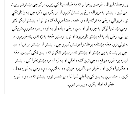
 رحمان لېوال د غونډې برخوالو ته په خپله وينا کې زيرى ورکړ چې پښتوټلوېزيون
ې لري د پښتو په نړيواله ورځ پرانستل کېږي او پړېکړه يې وکړه چې په راتلونکي
 د نړيوالې ورځې په توګه يادوي. هغه د مشاعرې له ګډونوالو او پښتنو ليکوالانو
ځې نښان يا لوګو په جوړولو او ددې ورځې ديادولو په اړه ورسره مشورې شريکې
والې ورځې ياد به له پښتو ټلوېزيون او نورو رسنيو څخه په ژوندۍ بڼه خپرېږي. د
 له ټولې نړۍ څخه پښتانه پوهان راغوښتل کېږي چې د پښتو او پښتنو پر نن او سبا
چې پر بنسټ به يې پښتو او پښتنو ته ورپېښو ننګونو ته د پاى ټکى کېږدي. هغه
لپاره يوه غوره موقع ده چې ترې ګټه واخلي او په لره او بره پښتونخوا کې د پښتو
و مګرتيا وکړي او د خپلو سوداګريزو خبرتياوو له لارې د دې ورځې په غوره ډول د
کړي. د مشاعرې په پاى کې ښاغلي لېوال او يو شمېر نورو پښتنو ته ددوى د غوره
هڅو له امله پګړۍ ورپرسر شوې.