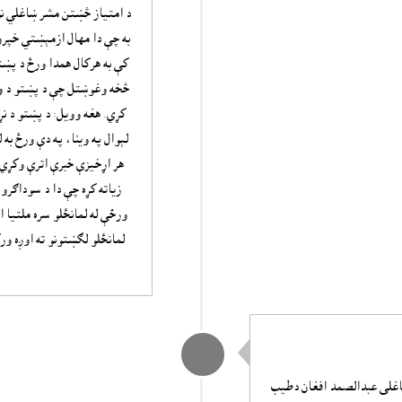
د امتياز څښتن مشر ښاغلي نور
به چې دا مهال ازمېښتي خپرون
کې به هرکال همدا ورځ د پښتو
څخه وغوښتل چې د پښتو د ور
کړي. هغه وويل: د پښتو د نړي
لېوال په وينا، په دې ورځ به
هر اړخيزې خبرې اترې وکړي 
زياته کړه چې دا د سوداګرو 
ورځې له لمانځلو سره ملتيا ا
لمانځلو لګښتونو ته اوږه ور
ښاغلى عبدالصمد افغان دطيب