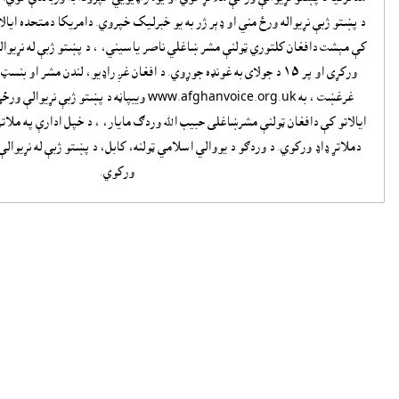
د پښتو ژبې نړيواله ورځ مني او ډېر ژر به يو خبرليک خپروي. دامريکا دمتحده ايالات
کې مېشت دافغان کلتوري ټولنې مشر ښاغلي ناصر ياسيني، ، د پښتو ژبې له نړيوال
ورکړى او پر ١٥ د جولاى به غونډه جوړوي. د افغان غږ راډيو، لندن مشر او
غرغښت ، به www.afghanvoice.org.uk ويبپاڼه د پښتو ژ
ايالاتو کې دافغان ټولنې مشرښاغلى حبيب الله وردګ مايار، ، د خپل ادارې په ملات
دملاتړ ډاډ ورکوي. د وردګو د يووالي اسلامي ټولنه، کابل، د پښتو ژبې له نړيوال
ورکوي.