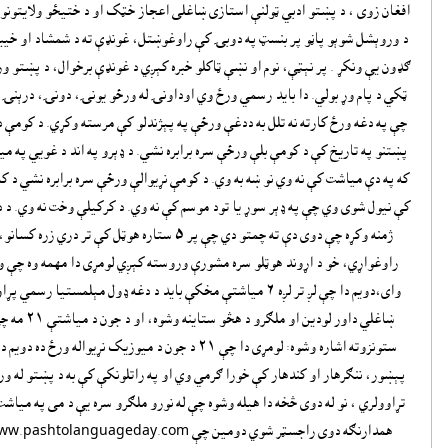
افغان زوى ، د پښتو ادبي ټولنې استازى ښاغلى اعجاز خټک او د ختيځو ولايتونو 
د وروېشل شوېو پاڼو پر بنسټ په دوبۍ کې راوغوښتل، غونډې ته د شمشاد او خيبر
ګډون يې ونکړ . پر نېټې، نوم او نښې ټاکلو خبره کېږي د غونډې برخوال، د پښتو ور
ټکي د پام وړ بولي. دا بايد رسمي ورځ وي اوداونۍ له ورځو يونۍ، دونۍ، درېن
چې په دغه ورځ کارته نه تلل به ددغې ورځې په پېژندلو کې مرسته وکړي. د کومې د
پښتنو په تاريخ کې د کومې بلې ورځې سره برابره نشي. د ډېرو په اند د غويي په مي
که په دې مياشت کې نه وي نو ښه به وي. د کومې نړيوالې ورځې سره برابره نشي د کا
کې نيول شوى وي چې په ډېر سوړ يا تود موسم کې نه وي. د کرکيلې وخت نه وي. د 
ژمنه وکړه چې دوى دې ته چمتو دي چې پر ٥ ستاره هوټل کې ت
راوغواړي، خو د اړوند هوټلو سره مشورې وروسته کېږي لومړى دا مهمه وه چې و
واى،دويم دا چې لږ تر لږه ٦ مياشتې مخکې بايد د دغه ډول مېلمستيا ر
ښاغلي داور لودين
پېښور، ننګرهار او کندهار کې خورا ګرمي وي او په راتلونکې کې به د پښتو له ور
تړاوولري ، نو له دوى څخه دا هيله وشوه چې له نورو ملګرو سره يې د مى په مياشت