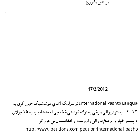
وړانديز وګورئ
17/2/2012
ښاغلي داور لودين، International Pashto Language Day تر سرليک لاندې غوښتنليک خپور کړى په
دغه ليک کې يې دجولاى ١٥ ٢٠١٢ د پښتونړيوالې ورځې په توګه غوښتې ځکه چې احمدشاه بابا په ١٥ جولاى
ې، د پښتنو خېلونو ترمنځ يووالى راووست او افغانستان يې جوړ کړ.
http://www.ipetitions.com/petition/international-pash