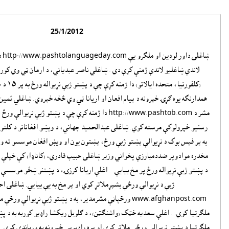
25/1/2012
ښاغ
لاندې ښاغليو لاندې ژمنې کړې دي . ښاغلي ناصر عبدياني، د ارمان ټي وي کور
(کلفورنيا،
همدارنګه يوه ګړۍ خپرونه د پيام افعان او اريانا ټي وي څخه خپروي. ښاغلي ثمي
مشر د http://www.pashtob.com دا ژمنه کړې چې د پښتو ژبې نړ
رسنيو خپرولوکې مرسته کوي. ښاغلى عبدالحميد جهاني، د ويښو افغانانو د کلتو
به پر فېس بوک د نړيوالې پښتو ژبې ورځ، پښتون يون او ويښ افغان موسسو ته ور
مخدره موادوپر ضددمبارزې پخواني وزير ښاغلى حبيب قادري، (کاناډا) کې خپلې 
د پښتو ژبې نړيواله ورځ پر مخ بيايي. . اغلې اريانا کرزۍ، د پښتنو ښځو موسسې
ژبې د نړيوالې ورځې بشپړملاتړ کوي او پر مخ به يې بيايي. ښاغلى 
www.afghanpost.com ورځپاڼې مشرمدير، به د پښتو ژبې نړيوالې و
ملګرتيا کوي. . اغلې سعديه خټک (واشنګټن)، د ګلوبل ريکشا راډيو کوربه به د پښ
ملګرتيا د پښتو نړيوالې ورځې ملاتړ کوي او يوه راډيويي خپرونه به ورباندې کوي.