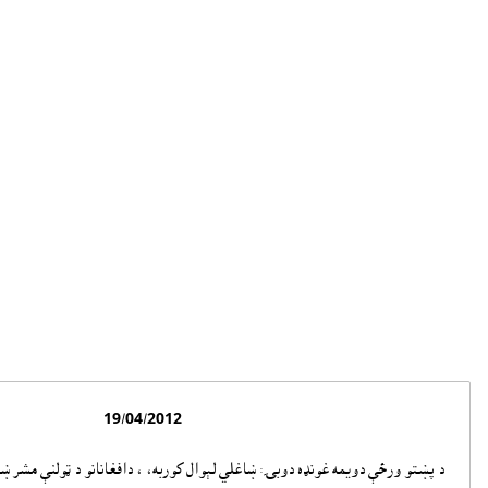
19/04/2012
د پښتو ورځې دويمه غونډه دوبۍ: ښاغلي لېوال کوربه، ، دافغانانو د ټولنې مشر 