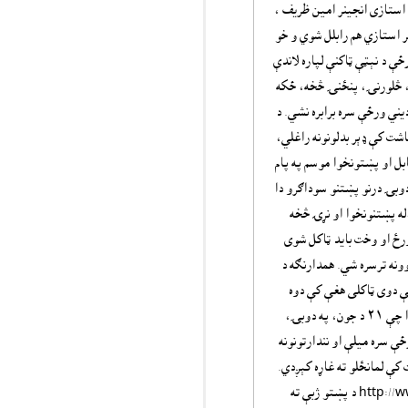
استازى انجينر امين ظريف ،
 استازي هم رابلل شوي و خو
ځې د نېټې ټاکنې لپاره لاندې
ۍ، څلورنۍ، پنځنۍ څخه، ځکه
يني ورځې سره برابره نشي. د
اشت کې ډېر بدلونونه راغلي،
بل او پښتونخوا موسم په پام
دوبۍ درنو پښتنو سوداګرو دا
ر دري زره کسانو،له پښتنونخوا او نړۍ څخه
رځ او وخت بايد ټاکل شوى
سمي پړاوونه ترسره شي. همدارنګه د
 او ملګرو د هڅو ستاينه وشوه، او د جون د مياشتې ٢١ مه چې دوى ټاکلى هغې کې دوه
ستونزوته اشاره وشوه: لومړى دا چې ٢١ د جون د ميوزيک نړيواله ورځ ده دويم دا چې ٢١ د جون، په دوبۍ،
ځې سره ميلې او نندارتونونه
 کې لمانځلو ته غاړه کېږدي.
همدارنګه دوى راجسټر شوي دومين چې http://www.pashtolanguageday.com د پښتو ژبې ته