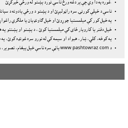
.غوره به دا وي چې پر دغه ورځ تاسې نورد پښتو له ورځې خبرکړئ
تاسې د خپلې کورنۍ سره راټولېږئ او د پښتو د ورځې يادونه د سبان
په خپل کور کې ميلمستيا جوړوئ او خپل ګاونډيان يا ملګري راغواړئ
خپل دفتر يا کاروبار ځاى کې ميلمستيا کوئ ، د پښتو او پښتنو په 
په کوڅه، کلي، ښار، هېواد او سيمه کې له نورو سره غونډه کوئ، پ
د www.pashtowraz.com پاڼې سره تاسې خپل پيغام، تصوير، ويډيو او هر هغه څه چې ستاسې خوښه وي شريکوئ، چې خپاره شي.