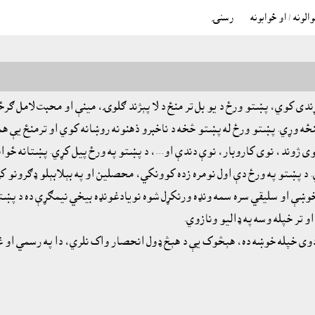
الونه / او ځوابونه
رسنۍ
دى کوي، پښتو ورځ د يو بل تر منځ د لا پېژند ګلوۍ، مينې او محبت لامل ګ
ځه وړي. پښتو ورځ له پښتو څخه د ناخبرو ذهنونه روښانه کوي او ترمنځ يې همغ
 ژوند، نوى کاروبار، نوې دندې او...، د پښتو په ورځ پيل کړي. پښتانه ځوا
 د پښتو په ورځ دې اول نومره زده کوونکي، محصلين او په بېلابېلو ډګرونو کې
، خوښې او سليقي سره سمه ونډه ورنکړل شوه نويادغونډه بيخي نيمګړې ده د پښت
 تر خپله وسه په ډاليو ونازوي.
وى خپله خوښه ده، هېڅوک يې د هېڅ ډول انحصار واک نلري، دا په رسمي او غير