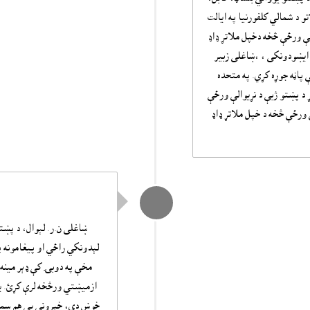
و د شمالي کلفورنيا په ايالت
ې ورځې څخه دخپل ملاتړ ډاډ
 بنسټ ايښودونکى ، ،ښاغلى زبير
بې نړيوالې ورځې پاڼه جوړه کړي. په متحده
ړ د پښتو ژبې د نړيوالې ورځې
ې ورځې څخه د خپل ملاتړ ډاډ
ښاغلى ن.ر. لېوال، د پښت
لېدونکي راځي او پيغامونه پ
مخې په دوبۍ کې ډېر مينه 
ازميښتي ورڅخه لرې کړئ. يو 
خوښ دى، خپرونې يې هم سمې 