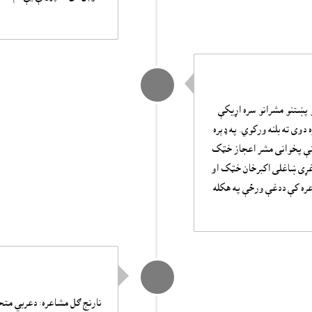
 پښتنو مشرانو سره اړيکې
دوى ته بلنه ورکوي. په ډېره
ولنې پخوانى مشر اعجاز خټک
دغړى ښاغلى اکبرخان خټک او
اعره کې ددغې ورځې په هکله
نارنج ګل مشاعره: دعربي متح