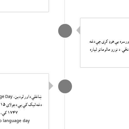
ورسره يې هوډ کړى چې دغه
ځي. د نورو مالوماتو لپاره
١٧٤٧ ک
to-language-day