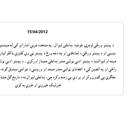
15/04/2012
د پښتو ورځې لومړۍ غونډه: ښاغلى لېوال، په متحده عربي اماراتو کې له مېشتو
نيسي او د پښتو ورځې د لمانځنې او په دغه ورځ د پښتو ټي وي کليزې ټاکلو لپاره 
مينه او لېوالتيا د پښتو ادبي ټولنې مشر ښاغلي ممتاز اورکزى ، د پښتو ادبي ټ
راځي او په العين کې د افغانانو ټولنې مشر صمد او ورپسې د عوامي نيشنل ګون
ملګري يې ګډون وکړ او پر دې يې ژمنه وکړه چې، ښاغلى لېوال به د نارنج ګل مش
خبرليک خپروي او خبرې به کوي.