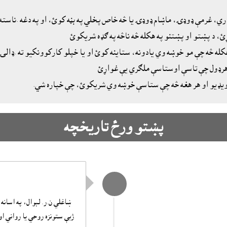
اري، غرمې ډوډۍ، ماښام ډوډۍ يا څه خاص پخلي په بڼه کوئ، او په دغه .ناسته
، د پښتو او پښتنو په هکله څه ناڅه په ګډه شريکوئ
هکله څه چې مو خوښه وي يادونه، ستاينه کوئ او يا خپلو کارکوونکيو ته .ډال
ه هرډول چې تاسې اوستاسې ملګري يې غواړئ
پښتو ورځ تاريخچه
ښاغلي ن.ر. لېوال، په اسانه
ژبې ستونزه روحي يا رواني او