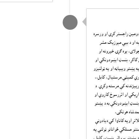
لى داور لودين او ملګرو يې http://www.pashtolanguageday.com دومين راجستر کړى او ورسره
به او د بيي ميوزيک مشر
 متحده ايالاتو) دا ژمنه کړې چې د پښتو ژبې نړيواله ورځ به پر ١٥ د جولاى، يوه ګړۍ خپرونه او
ن کاکړ، بنسټ اېښودونکي او
يوالې ورځ په پښتو ويبپاڼه او په ټولنيزو
ري کمېټې مرستيال ( کابل)،
پېژندنه کې مرسته وکړي. د
اړيکې او اثررسوخ کاروي او
 بنسټ اېښودونکې به د پښتو
احمدشاه هوتکى،
رځې ملاتړ اوپه کاناډا کې ديادونې
تنو مسلکي ځوانانو ټولنې په
 د پښتنو يووالي بنسټ، کابل،