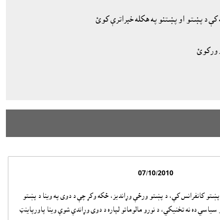
 کې د پښتو او پښتنو په هکله خبراترې کوئ
ۍ ورکوئ
07/10/2010
 پښتو کانفرانس کې، د پښتو ورځې وړانديز، ځکه وکړ چې د دوى په وينا د پښتو
 سياسي ده نه تخنيکي، د نورو مالوماتو لپاره د دوى وړاندې شوې وينا پاورپاينټ