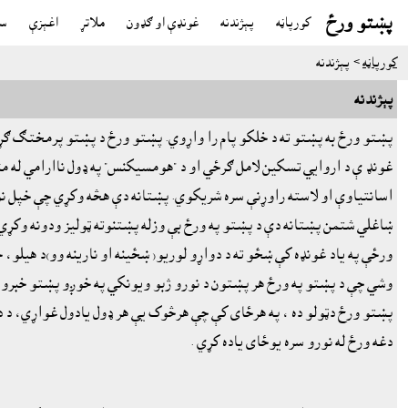
پښتو ورځ
کورپاڼه
پېژندنه
غونډې او ګډون
ملاتړ
اغېزې
سو
کورپاڼه
> پېژندنه
پېژندنه
پښتو ورځ به پښتو ته د خلکو پام را واړوي. پښتو ورځ د پښتو پرمختګ ګړن
غونډ ې د اروايي تسکين لامل ګرځي او د "هومسيکنس" په ډول ناارامي له من
اسانتياوې او لاسته راوړنې سره شريکوي. پښتانه دې هڅه وکړي چې خپل نوى
ښاغلي شتمن پښتانه دې د پښتو په ورځ بې وزله پښتنوته ټوليز ودونه وکړي.
ورځې په ياد غونډه کې ښځو ته د دواړو لوريو( ښځينه او نارينه وو)د هيلو
وشي چې د پښتو په ورځ هر پښتون د نورو ژبو ويونکي په خوږو پښتو خبرو او
پښتو ورځ دټولو ده ، په هرځاى کې چې هرڅوک يې هر ډول يادول غواړي، د د
دغه ورځ له نورو سره يوځاى ياده کړي .