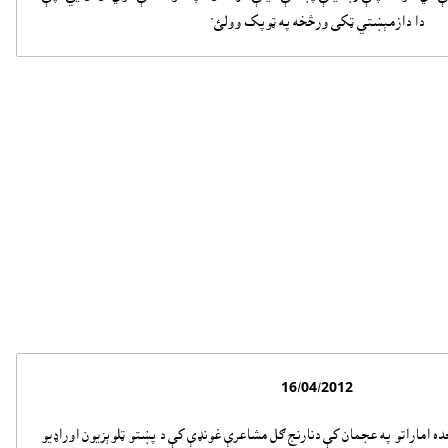
دا دازمېښتي ټکى ورڅخه په ټوپک وولئ"
16/04/2012
ده اماراتو په عجمان کې دنارنج ګل مشاعرې غونډې کې د پښتو ټلوېزيون اوراډيو