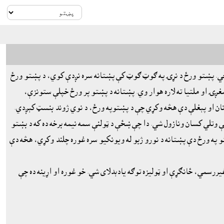
رځي. پښتو ورځ د نړۍ په ګوټ ګوټ کې پښتانه سره نږدې کوي، د پښتو ورځ
ږۍ او ملتيا ته لاره هوار وي. پښتانه د پښتو پر ورځ خپلې ستونزې،
نان او پېغلې دې هڅه وکړي چې د پښتوپه ورځ، د نوي ژوند بنسټ کېږدي.
 وتلي کسان ونازول شي. دا چې ښځې د ټولنې سمه نيمه برخه ده که د بښتو
و په ورځ دې پښتانه د نورو ژبو له ويونکيو سره غوره چلند وکړي، هڅه دې
رسمي، ځانګړې او ټوليزه توګه يادېدلاى شي. خو غوره او اړينه ده چې