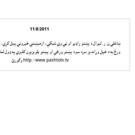
11/8/2011
ښاغلي ن. ر. لېوال د پښتو راډيو او ټي وي شبکې، ازمېښتي خپرونې پيل کړې، 
ورځ به د خپل وړانديز سره سم د پښتو ورځې او پښتو ټلوېزيون کليزې په ډول لمان
http://www.pashtotv.tv وګورئ.